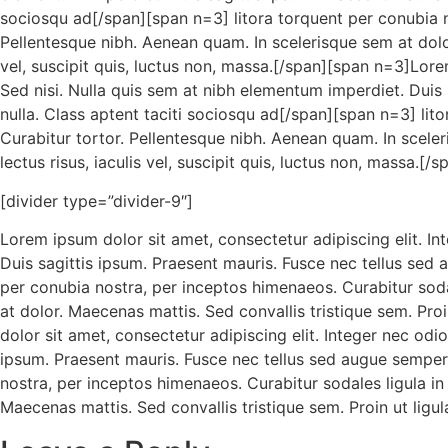
sociosqu ad[/span][span n=3] litora torquent per conubia no
Pellentesque nibh. Aenean quam. In scelerisque sem at dolor.
vel, suscipit quis, luctus non, massa.[/span][span n=3]Lore
Sed nisi. Nulla quis sem at nibh elementum imperdiet. Duis
nulla. Class aptent taciti sociosqu ad[/span][span n=3] lito
Curabitur tortor. Pellentesque nibh. Aenean quam. In sceler
lectus risus, iaculis vel, suscipit quis, luctus non, massa.[/
[divider type=”divider-9″]
Lorem ipsum dolor sit amet, consectetur adipiscing elit. In
Duis sagittis ipsum. Praesent mauris. Fusce nec tellus sed 
per conubia nostra, per inceptos himenaeos. Curabitur sodal
at dolor. Maecenas mattis. Sed convallis tristique sem. Proin
dolor sit amet, consectetur adipiscing elit. Integer nec odi
ipsum. Praesent mauris. Fusce nec tellus sed augue semper 
nostra, per inceptos himenaeos. Curabitur sodales ligula in 
Maecenas mattis. Sed convallis tristique sem. Proin ut ligula