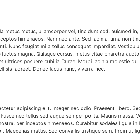
ulla metus metus, ullamcorper vel, tincidunt sed, euismod in
inceptos himenaeos. Nam nec ante. Sed lacinia, urna non tin
otenti. Nunc feugiat mi a tellus consequat imperdiet. Vestibu
us luctus magna. Quisque cursus, metus vitae pharetra auc
t ultrices posuere cubilia Curae; Morbi lacinia molestie dui
isis laoreet. Donec lacus nunc, viverra nec.
etur adipiscing elit. Integer nec odio. Praesent libero. Se
Fusce nec tellus sed augue semper porta. Mauris massa. Vest
stra, per inceptos himenaeos. Curabitur sodales ligula in li
 Maecenas mattis. Sed convallis tristique sem. Proin ut ligu