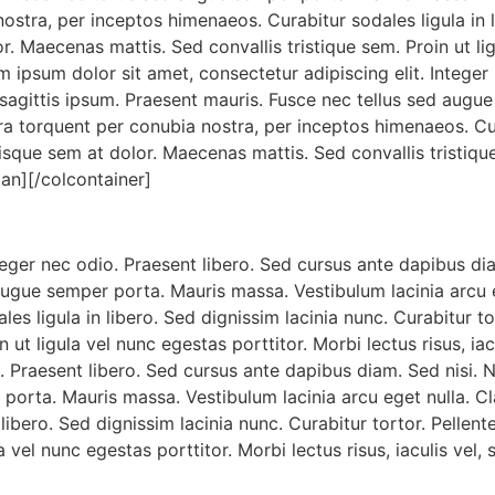
stra, per inceptos himenaeos. Curabitur sodales ligula in li
 Maecenas mattis. Sed convallis tristique sem. Proin ut ligu
m ipsum dolor sit amet, consectetur adipiscing elit. Integer
 sagittis ipsum. Praesent mauris. Fusce nec tellus sed augu
ra torquent per conubia nostra, per inceptos himenaeos. Cura
isque sem at dolor. Maecenas mattis. Sed convallis tristique
span][/colcontainer]
teger nec odio. Praesent libero. Sed cursus ante dapibus di
augue semper porta. Mauris massa. Vestibulum lacinia arcu eg
es ligula in libero. Sed dignissim lacinia nunc. Curabitur 
 ut ligula vel nunc egestas porttitor. Morbi lectus risus, ia
o. Praesent libero. Sed cursus ante dapibus diam. Sed nisi. 
porta. Mauris massa. Vestibulum lacinia arcu eget nulla. Cl
libero. Sed dignissim lacinia nunc. Curabitur tortor. Pellen
 vel nunc egestas porttitor. Morbi lectus risus, iaculis vel, 