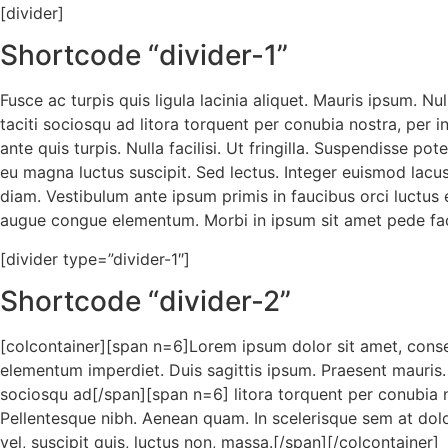
[divider]
Shortcode “divider-1”
Fusce ac turpis quis ligula lacinia aliquet. Mauris ipsum. N
taciti sociosqu ad litora torquent per conubia nostra, per 
ante quis turpis. Nulla facilisi. Ut fringilla. Suspendisse p
eu magna luctus suscipit. Sed lectus. Integer euismod lac
diam. Vestibulum ante ipsum primis in faucibus orci luctus e
augue congue elementum. Morbi in ipsum sit amet pede facil
[divider type=”divider-1″]
Shortcode “divider-2”
[colcontainer][span n=6]Lorem ipsum dolor sit amet, consect
elementum imperdiet. Duis sagittis ipsum. Praesent mauris. 
sociosqu ad[/span][span n=6] litora torquent per conubia no
Pellentesque nibh. Aenean quam. In scelerisque sem at dolor.
vel, suscipit quis, luctus non, massa.[/span][/colcontainer]