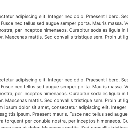
etur adipiscing elit. Integer nec odio. Praesent libero. Se
Fusce nec tellus sed augue semper porta. Mauris massa. Vest
stra, per inceptos himenaeos. Curabitur sodales ligula in li
 Maecenas mattis. Sed convallis tristique sem. Proin ut ligu
etur adipiscing elit. Integer nec odio. Praesent libero. Se
Fusce nec tellus sed augue semper porta. Mauris massa. Vest
stra, per inceptos himenaeos. Curabitur sodales ligula in li
 Maecenas mattis. Sed convallis tristique sem. Proin ut ligu
m ipsum dolor sit amet, consectetur adipiscing elit. Integer
 sagittis ipsum. Praesent mauris. Fusce nec tellus sed augu
ra torquent per conubia nostra, per inceptos himenaeos. Cura
isque sem at dolor. Maecenas mattis. Sed convallis tristique