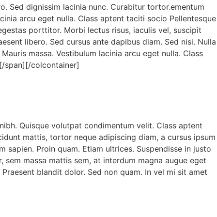
ro. Sed dignissim lacinia nunc. Curabitur tortor.ementum
inia arcu eget nulla. Class aptent taciti socio Pellentesque
stas porttitor. Morbi lectus risus, iaculis vel, suscipit
aesent libero. Sed cursus ante dapibus diam. Sed nisi. Nulla
Mauris massa. Vestibulum lacinia arcu eget nulla. Class
.[/span][/colcontainer]
, nibh. Quisque volutpat condimentum velit. Class aptent
cidunt mattis, tortor neque adipiscing diam, a cursus ipsum
lum sapien. Proin quam. Etiam ultrices. Suspendisse in justo
tor, sem massa mattis sem, at interdum magna augue eget
. Praesent blandit dolor. Sed non quam. In vel mi sit amet