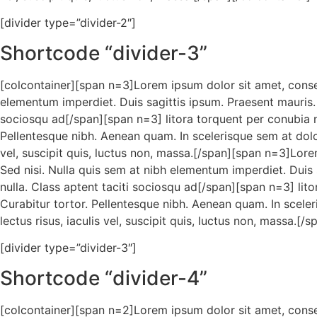
[divider type=”divider-2″]
Shortcode “divider-3”
[colcontainer][span n=3]Lorem ipsum dolor sit amet, consect
elementum imperdiet. Duis sagittis ipsum. Praesent mauris. 
sociosqu ad[/span][span n=3] litora torquent per conubia no
Pellentesque nibh. Aenean quam. In scelerisque sem at dolor.
vel, suscipit quis, luctus non, massa.[/span][span n=3]Lore
Sed nisi. Nulla quis sem at nibh elementum imperdiet. Duis
nulla. Class aptent taciti sociosqu ad[/span][span n=3] lito
Curabitur tortor. Pellentesque nibh. Aenean quam. In sceler
lectus risus, iaculis vel, suscipit quis, luctus non, massa.[/
[divider type=”divider-3″]
Shortcode “divider-4”
[colcontainer][span n=2]Lorem ipsum dolor sit amet, consect