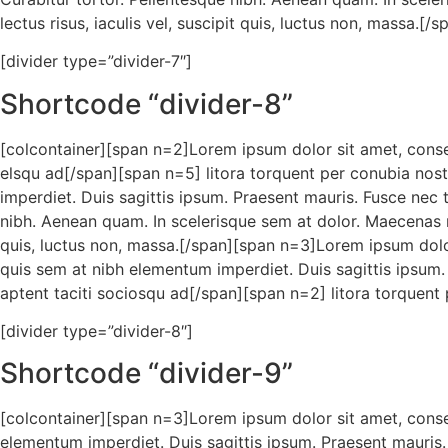
lectus risus, iaculis vel, suscipit quis, luctus non, massa.[/
[divider type=”divider-7″]
Shortcode “divider-8”
[colcontainer][span n=2]Lorem ipsum dolor sit amet, consect
elsqu ad[/span][span n=5] litora torquent per conubia nostr
imperdiet. Duis sagittis ipsum. Praesent mauris. Fusce nec 
nibh. Aenean quam. In scelerisque sem at dolor. Maecenas matt
quis, luctus non, massa.[/span][span n=3]Lorem ipsum dolor 
quis sem at nibh elementum imperdiet. Duis sagittis ipsum.
aptent taciti sociosqu ad[/span][span n=2] litora torquent p
[divider type=”divider-8″]
Shortcode “divider-9”
[colcontainer][span n=3]Lorem ipsum dolor sit amet, consect
elementum imperdiet. Duis sagittis ipsum. Praesent mauris. 