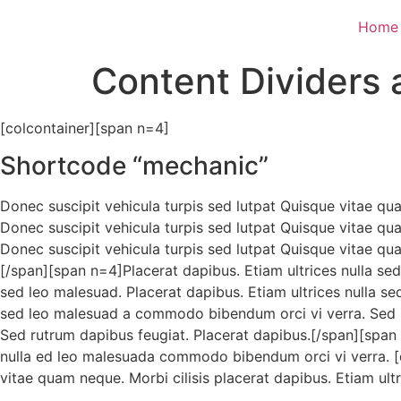
Home
Content Dividers
[colcontainer][span n=4]
Shortcode “mechanic”
Donec suscipit vehicula turpis sed lutpat Quisque vitae qu
Donec suscipit vehicula turpis sed lutpat Quisque vitae qu
Donec suscipit vehicula turpis sed lutpat Quisque vitae qu
[/span][span n=4]Placerat dapibus. Etiam ultrices nulla se
sed leo malesuad. Placerat dapibus. Etiam ultrices nulla s
sed leo malesuad a commodo bibendum orci vi verra. Sed r
Sed rutrum dapibus feugiat. Placerat dapibus.[/span][span 
nulla ed leo malesuada commodo bibendum orci vi verra. [di
vitae quam neque. Morbi cilisis placerat dapibus. Etiam u