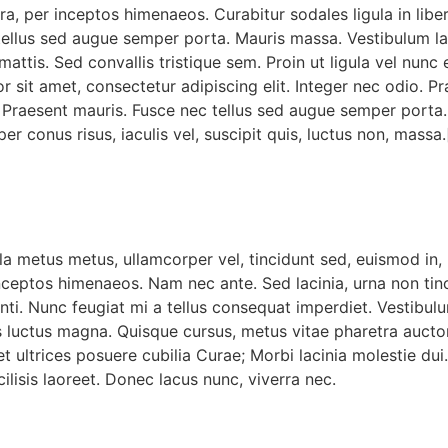
a, per inceptos himenaeos. Curabitur sodales ligula in libe
tellus sed augue semper porta. Mauris massa. Vestibulum lac
is. Sed convallis tristique sem. Proin ut ligula vel nunc ege
sit amet, consectetur adipiscing elit. Integer nec odio. Pr
 Praesent mauris. Fusce nec tellus sed augue semper porta. 
er conus risus, iaculis vel, suscipit quis, luctus non, massa
ulla metus metus, ullamcorper vel, tincidunt sed, euismod in
inceptos himenaeos. Nam nec ante. Sed lacinia, urna non tin
otenti. Nunc feugiat mi a tellus consequat imperdiet. Vestibu
us luctus magna. Quisque cursus, metus vitae pharetra auc
t ultrices posuere cubilia Curae; Morbi lacinia molestie dui
isis laoreet. Donec lacus nunc, viverra nec.