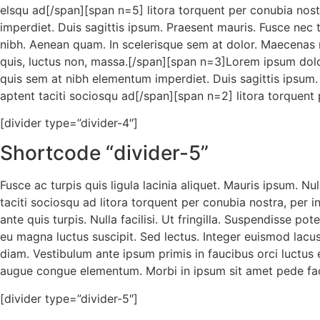
elsqu ad[/span][span n=5] litora torquent per conubia nostr
imperdiet. Duis sagittis ipsum. Praesent mauris. Fusce nec 
nibh. Aenean quam. In scelerisque sem at dolor. Maecenas matt
quis, luctus non, massa.[/span][span n=3]Lorem ipsum dolor 
quis sem at nibh elementum imperdiet. Duis sagittis ipsum.
aptent taciti sociosqu ad[/span][span n=2] litora torquent p
[divider type=”divider-4″]
Shortcode “divider-5”
Fusce ac turpis quis ligula lacinia aliquet. Mauris ipsum. N
taciti sociosqu ad litora torquent per conubia nostra, per 
ante quis turpis. Nulla facilisi. Ut fringilla. Suspendisse p
eu magna luctus suscipit. Sed lectus. Integer euismod lac
diam. Vestibulum ante ipsum primis in faucibus orci luctus e
augue congue elementum. Morbi in ipsum sit amet pede facil
[divider type=”divider-5″]