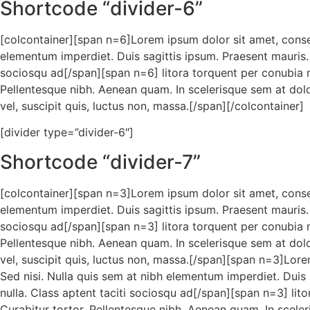
Shortcode “divider-6”
[colcontainer][span n=6]Lorem ipsum dolor sit amet, consect
elementum imperdiet. Duis sagittis ipsum. Praesent mauris. 
sociosqu ad[/span][span n=6] litora torquent per conubia no
Pellentesque nibh. Aenean quam. In scelerisque sem at dolor.
vel, suscipit quis, luctus non, massa.[/span][/colcontainer]
[divider type=”divider-6″]
Shortcode “divider-7”
[colcontainer][span n=3]Lorem ipsum dolor sit amet, consect
elementum imperdiet. Duis sagittis ipsum. Praesent mauris. 
sociosqu ad[/span][span n=3] litora torquent per conubia no
Pellentesque nibh. Aenean quam. In scelerisque sem at dolor.
vel, suscipit quis, luctus non, massa.[/span][span n=3]Lore
Sed nisi. Nulla quis sem at nibh elementum imperdiet. Duis
nulla. Class aptent taciti sociosqu ad[/span][span n=3] lito
Curabitur tortor. Pellentesque nibh. Aenean quam. In sceler