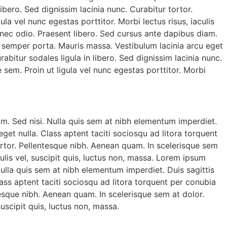
bero. Sed dignissim lacinia nunc. Curabitur tortor.
la vel nunc egestas porttitor. Morbi lectus risus, iaculis
 nec odio. Praesent libero. Sed cursus ante dapibus diam.
e semper porta. Mauris massa. Vestibulum lacinia arcu eget
bitur sodales ligula in libero. Sed dignissim lacinia nunc.
 sem. Proin ut ligula vel nunc egestas porttitor. Morbi
am. Sed nisi. Nulla quis sem at nibh elementum imperdiet.
et nulla. Class aptent taciti sociosqu ad litora torquent
tortor. Pellentesque nibh. Aenean quam. In scelerisque sem
culis vel, suscipit quis, luctus non, massa. Lorem ipsum
Nulla quis sem at nibh elementum imperdiet. Duis sagittis
ass aptent taciti sociosqu ad litora torquent per conubia
tesque nibh. Aenean quam. In scelerisque sem at dolor.
suscipit quis, luctus non, massa.